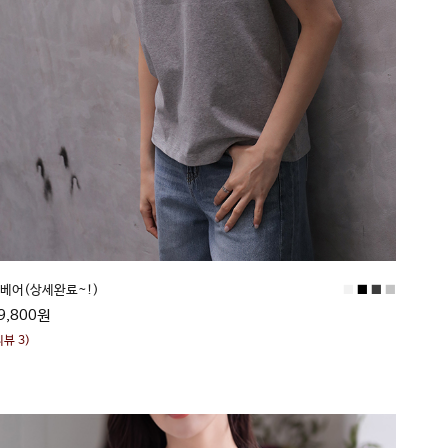
■
■
■
■
베어(상세완료~!)
9,800원
리뷰 3)