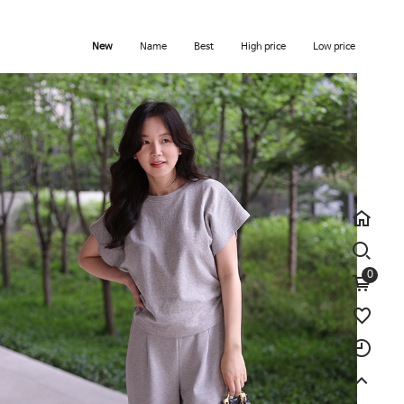
New
Name
Best
High price
Low price
0