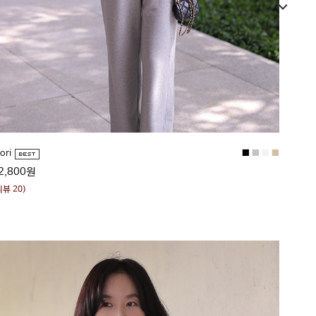
■
■
■
■
ori
2,800원
리뷰 20)