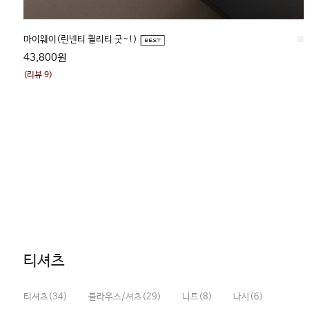
■
■
북크 (린넨100, 여름자켓으로도 가능)
69,000원
(리뷰 7)
티셔츠
티셔츠(34)
블라우스/셔츠(29)
니트(8)
나시(6)