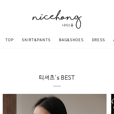
TOP
SKIRT&PANTS
BAG&SHOES
DRESS
티셔츠's BEST
@nicehong_