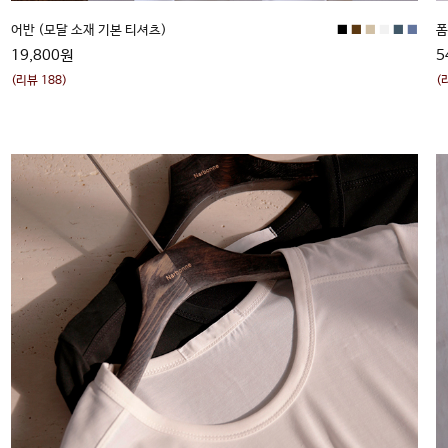
■
■
■
■
■
■
어반 (모달 소재 기본 티셔츠)
19,800원
5
(리뷰 188)
(