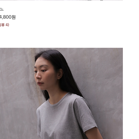
폼느
4,800원
리뷰 4)