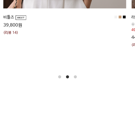
■
■
에반 (텐셀+린넨,만족도1위)
노
64,800원
1
(리뷰 87)
(