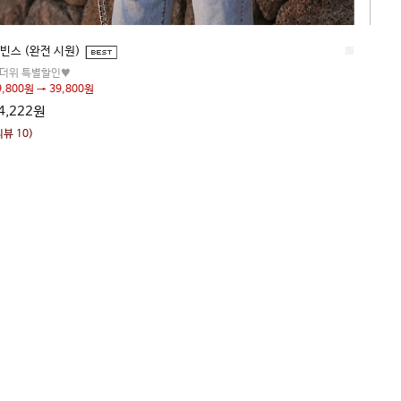
■
르디엥 (블랙-나이스홍 제작-주문폭주)
리메
18,000원
64,
리뷰 8)
(리뷰 