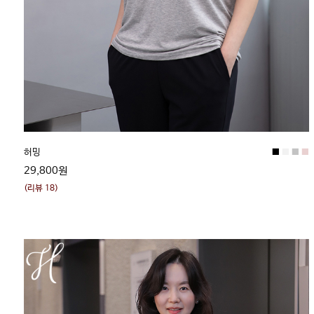
■
■
■
■
허밍
29,800원
(리뷰 18)