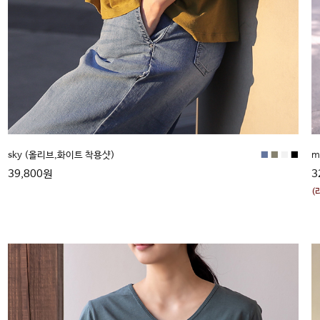
■
■
■
■
sky (올리브,화이트 착용샷)
m
39,800원
3
(