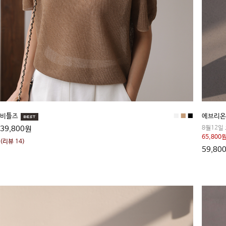
비틀즈
■
■
■
에브리온
39,800원
8월12일
65,800원
(리뷰 14)
59,80