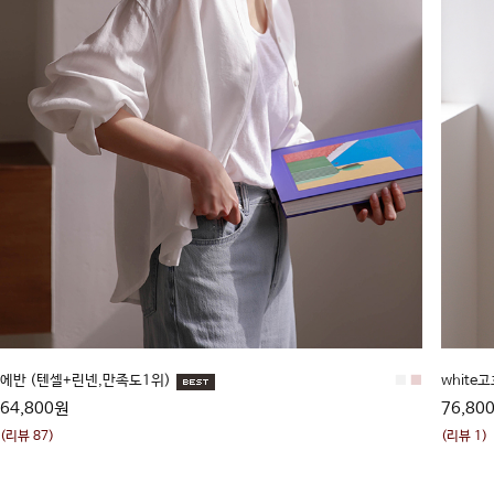
에반 (텐셀+린넨,만족도1위)
■
■
white
64,800원
76,80
(리뷰 87)
(리뷰 1)