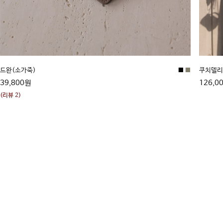
드완(소가죽)
■
■
쿠치델리
39,800원
126,0
(리뷰 2)