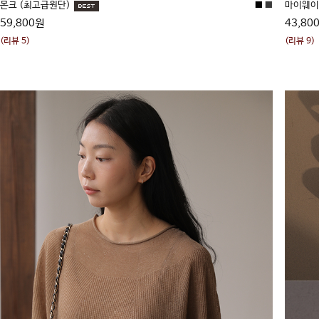
몬크 (최고급원단)
■
■
마이웨이
59,800원
43,80
(리뷰 5)
(리뷰 9)