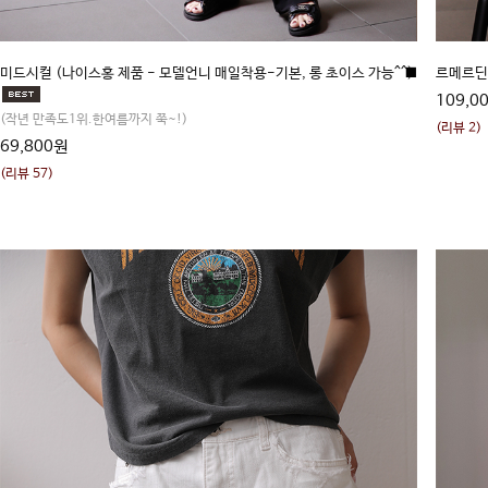
미드시컬 (나이스홍 제품 - 모델언니 매일착용-기본, 롱 초이스 가능^^)
■
르메르딘 
109,0
(작년 만족도1위.한여름까지 쭉~!)
(리뷰 2)
69,800원
(리뷰 57)