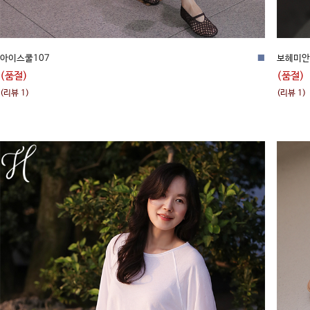
아이스쿨107
■
보헤미안
(품절)
(품절)
(리뷰 1)
(리뷰 1)