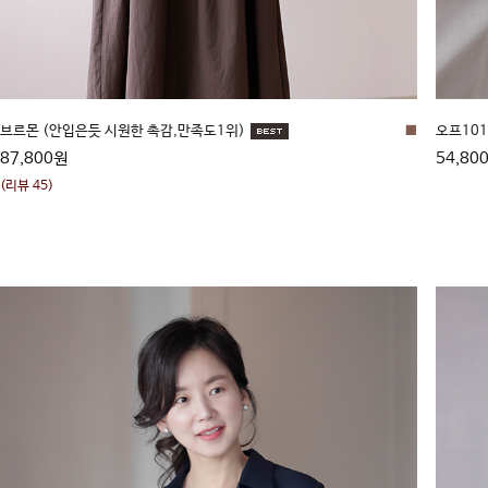
브르몬 (안입은듯 시원한 촉감,만족도1위)
■
오프101
87,800원
54,80
(리뷰 45)