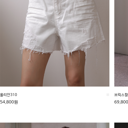
올리안310
■
브릭스컬 
54,800원
69,80