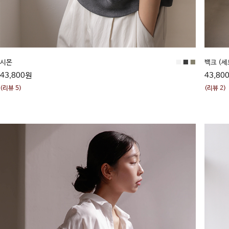
시몬
■
■
■
백크 (
43,800원
43,80
(리뷰 5)
(리뷰 2)