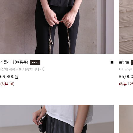
케롤리나(여름용)
■
로반트
(상세 제품으로 배송합니다~!)
(2026년
69,800원
86,00
(리뷰 16)
(리뷰 12