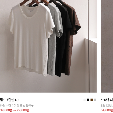
필드 (텐셀티)
■
■
■
■
브라우니
한정수량 1만원 특별할인♥
8월12일
39,800원 → 29,800원
54,800원