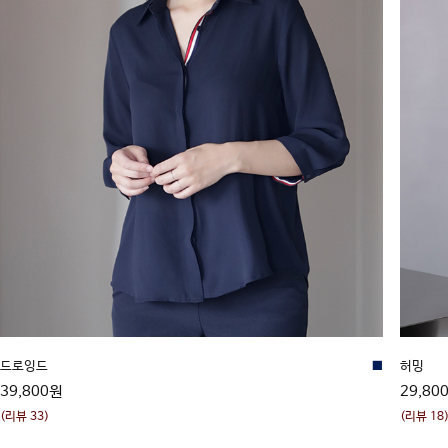
드로잉드
■
허밍
39,800원
29,80
(리뷰 33)
(리뷰 18