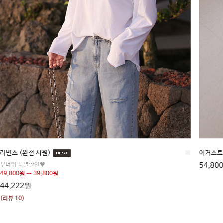
라빈스 (완전 시원)
■
어거스트
무더위 특별할인♥
54,80
49,800원 → 39,800원
44,222원
(리뷰 10)