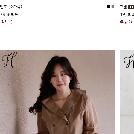
멘토 (소가죽)
■
■
고센
79,800원
49,80
(리뷰 1)
(리뷰 2)