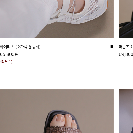
아이리스 (소가죽 운동화)
■
파슨즈 
65,800원
69,80
(리뷰 1)