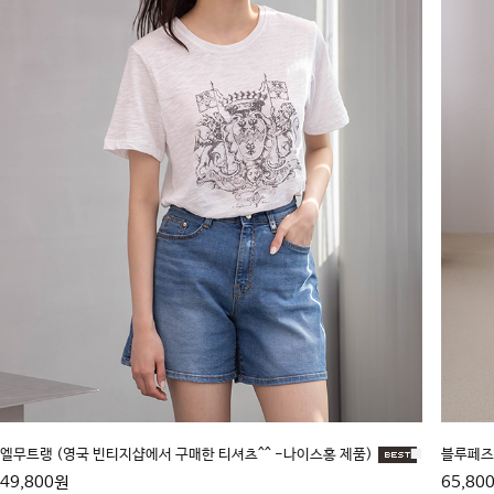
엘무트랭 (영국 빈티지샵에서 구매한 티셔츠^^ -나이스홍 제품)
■
블루페즈2
49,800원
65,80