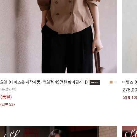
호엘 (나이스홍 제작제품-백화점 49만원 하이퀄리티)
■
■
아벨스 (
(품절임박)
276,0
(품절)
(리뷰 10
(리뷰 52)