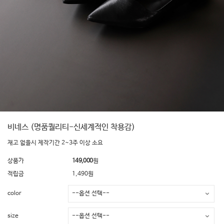
비네스 (명품퀄리티-신세계적인 착용감)
재고 없을시 제작기간 2~3주 이상 소요
상품가
149,000
원
적립금
1,490원
color
size