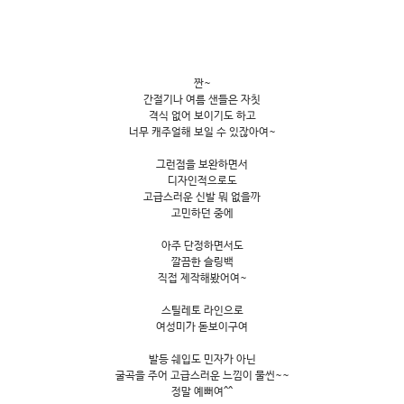
짠~
간절기나 여름 샌들은 자칫
격식 없어 보이기도 하고
너무 캐주얼해 보일 수 있잖아여~
그런점을 보완하면서
디자인적으로도
고급스러운 신발 뭐 없을까
고민하던 중에
아주 단정하면서도
깔끔한 슬링백
직접 제작해봤어여~
스틸레토 라인으로
여성미가 돋보이구여
발등 쉐입도 민자가 아닌
굴곡을 주어 고급스러운 느낌이 물씬~~
정말 예뻐여^^