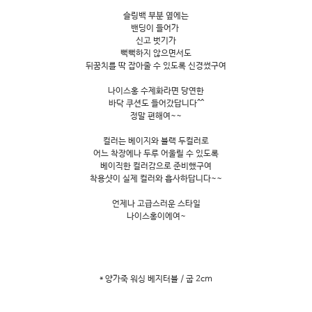
슬링백 부분 옆에는
밴딩이 들어가
신고 벗기가
뻑뻑하지 않으면서도
뒤꿈치를 딱 잡아줄 수 있도록 신경썼구여
나이스홍 수제화라면 당연한
바닥 쿠션도 들어갔답니다^^
정말 편해여~~
컬러는 베이지와 블랙 두컬러로
어느 착장에나 두루 어울릴 수 있도록
베이직한 컬러감으로 준비했구여
착용샷이 실제 컬러와 흡사하답니다~~
언제나 고급스러운 스타일
나이스홍이에여~
* 양가죽 워싱 베지터블 / 굽 2cm