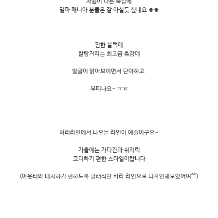
차원이 다른 촉감에
밀파 매니아 분들은 잘 아실듯 싶네요 ㅎㅎ
진한 블랙에
찰랑거리는 최고급 촉감에
얼굴이 맑아보이면서 단아하고
부티나요~ ㅠㅠ
허리라인에서 나오는 라인이 예술이구요~
가을에는 가디건과 쉬리릭
코디하기 편한 스타일이랍니다
(아웃터와 매치하기 편하도록 클래식한 카라 라인으로 디자인해보았어여^^)