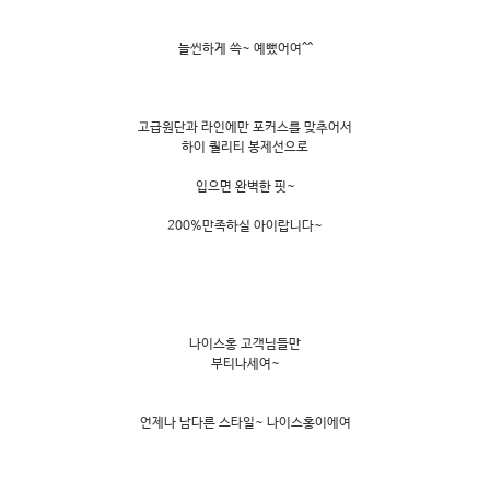
늘씬하게 쓱~ 예뻤어여^^
고급원단과 라인에만 포커스를 맞추어서
하이 퀄리티 봉제선으로
입으면 완벽한 핏~
200%만족하실 아이랍니다~
나이스홍 고객님들만
부티나세여~
언제나 남다른 스타일~ 나이스홍이에여