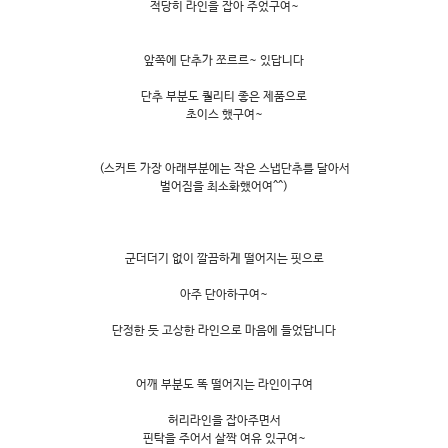
적당히 라인을 잡아 주었구여~
앞쪽에 단추가 쪼르르~ 있답니다
단추 부분도 퀄리티 좋은 제품으로
초이스 했구여~
(스커트 가장 아래부분에는 작은 스냅단추를 달아서
벌어짐을 최소화했어여^^)
군더더기 없이 깔끔하게 떨어지는 핏으로
아주 단아하구여~
단정한 듯 고상한 라인으로 마음에 들었답니다
어깨 부분도 똑 떨어지는 라인이구여
허리라인을 잡아주면서
핀탁을 주어서 살짝 여유 있구여~