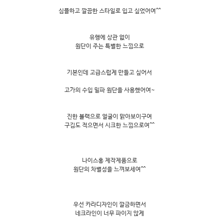
심플하고 깔끔한 스타일로 입고 싶었어여^^
유행에 상관 없이
원단이 주는 특별한 느낌으로
기본인데 고급스럽게 만들고 싶어서
고가의 수입 밀파 원단을 사용했어여~
진한 블랙으로 얼굴이 맑아보이구여
구김도 적으면서 시크한 느낌으로여^^
나이스홍 제작제품으로
원단의 차별성을 느껴보세여^^
우선 카라디자인이 깔금하면서
네크라인이 너무 파이지 않게