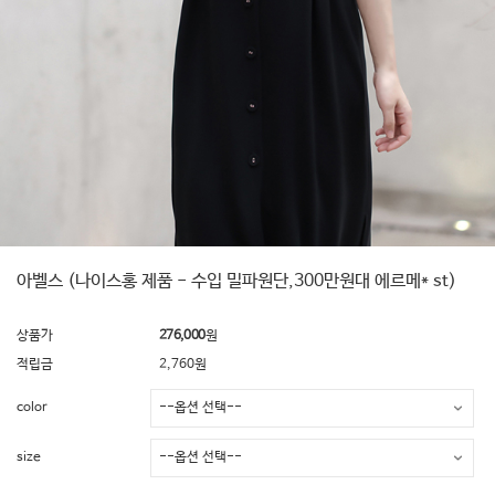
아벨스 (나이스홍 제품 - 수입 밀파원단,300만원대 에르메* st)
상품가
276,000
원
적립금
2,760원
color
size