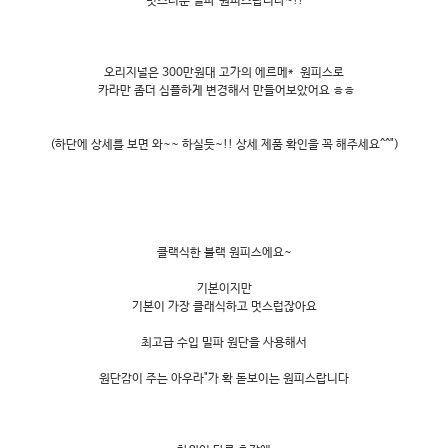
멋스러운 밀파"원피스랍니다~!!
오리지널은 300만원대 고가의 에르메* 원피스로
카라만 좀더 심플하게 변경해서 만들어보았어요 ㅎㅎ
(하단에 상세를 보면 와~~ 하실듯~!! 상세 제품 확인을 꼭 해주세요^^")
클랙식한 블랙 원피스에요~
기본이지만
기본이 가장 클래식하고 멋스럽잖아요
최고급 수입 밀파 원단을 사용해서
원단감이 주는 아우라"가 확 돋보이는 원피스랍니다