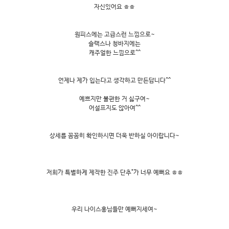
자신있어요 ㅎㅎ
원피스에는 고급스런 느낌으로~
슬랙스나 청바지에는
캐주얼한 느낌으로^^
언제나 제가 입는다고 생각하고 만든답니다^^
예쁘지만 불편한 거 싫구여~
어설프지도 않아여^^
상세를 꼼꼼히 확인하시면 더욱 반하실 아이랍니다~
저희가 특별하게 제작한 진주 단추"가 너무 예뻐요 ㅎㅎ
우리 나이스홍님들만 예뻐지세여~