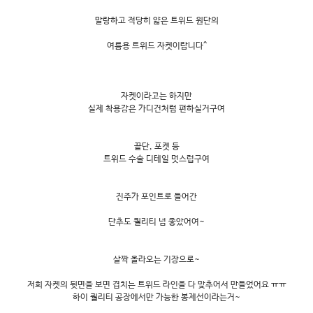
말랑하고 적당히 얇은 트위드 원단의
여름용 트위드 자켓이랍니다^
자켓이라고는 하지만
실제 착용감은 가디건처럼 편하실거구여
끝단, 포켓 등
트위드 수술 디테일 멋스럽구여
진주가 포인트로 들어간
단추도 퀄리티 넘 좋았어여~
살짝 올라오는 기장으로~
저희 자켓의 뒷면을 보면 겹치는 트위드 라인을 다 맞추어서 만들었어요 ㅠㅠ
하이 퀄리티 공장에서만 가능한 봉제선이라는거~