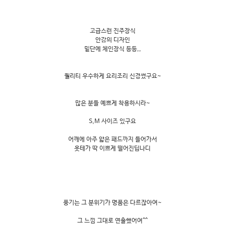
고급스런 진주장식
안감의 디자인
밑단에 체인장식 등등,,
퀄리티 우수하게 요리조리 신경썼구요~
많은 분들 예쁘게 착용하시라~
S,M 사이즈 있구요
어깨에 아주 얇은 패드까지 들어가서
옷테가 딱 이쁘게 떨어진딥나디
풍기는 그 분위기가 명품은 다르잖아여~
그 느낌 그대로 연출했어여^^