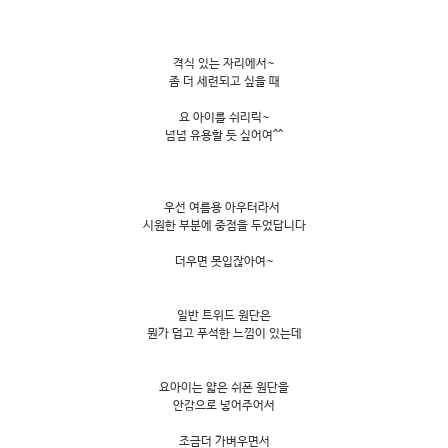
격식 있는 자리에서~
좀 더 세련되고 싶을 때
요 아이를 쉬리릭~
넘넘 유용할 듯 싶어여^^
우선 여름용 아우터라서
시원한 부분에 중점을 두었답니다
더우면 못입잖아여~
일반 트위드 원단은
뭔가 덥고 푸석한 느낌이 있는데
요아이는 얇은 쉬폰 원단을
안감으로 넣어주어서
조금더 가벼우면서