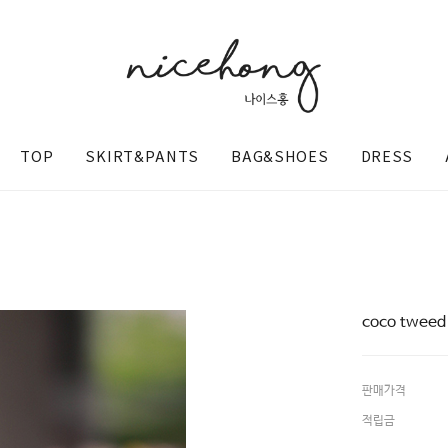
TOP
SKIRT&PANTS
BAG&SHOES
DRESS
coco twe
판매가격
@nicehong_
적립금