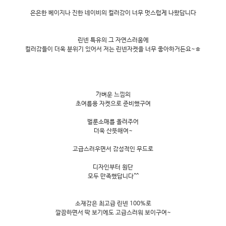
은은한 베이지나 진한 네이비의 컬러감이 너무 멋스럽게 나왔답니다
린넨 특유의 그 자연스러움에
컬러감들이 더욱 분위기 있어서 저는 린넨자켓을 너무 좋아하거든요~ㅎ
가벼운 느낌의
초여름용 자켓으로 준비했구여
벌룬소매를 올려주어
더욱 산뜻해여~
고급스러우면서 감성적인 무드로
디자인부터 원단
모두 만족했답니다^^
소재감은 최고급 린넨 100%로
깔끔하면서 딱 보기에도 고급스러워 보이구여~