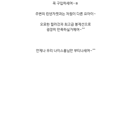
꼭 구입하세여~ㅎ
주변의 린넨자켓과는 차원이 다른 요아이~
오묘한 컬러감과 최고급 봉제선으로
굉장히 만족하실거예여~^^
언제나 우리 나이스홍님만 부티나세여~^^