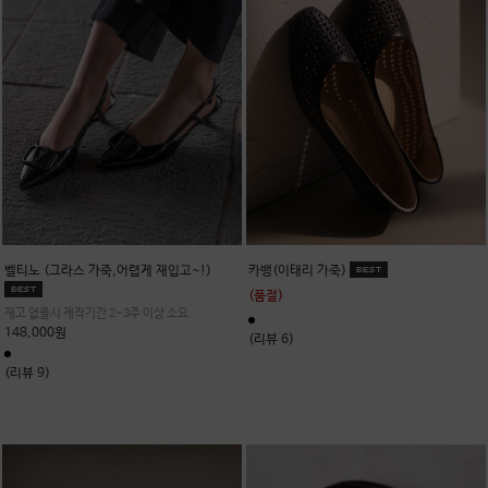
벨티노 (그라스 가죽,어렵게 재입고~!)
카뱅(이태리 가죽)
(품절)
재고 없을시 제작기간 2~3주 이상 소요
148,000원
(리뷰 6)
(리뷰 9)