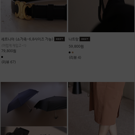
세르니아 (소가죽-6,8사이즈 가능)
나트랑
(어렵게 재입고~!)
59,800원
79,800원
(리뷰 4)
(리뷰 67)