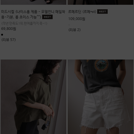
미드시컬 (나이스홍 제품 - 모델언니 매일착
르메르딘 (르메*st)
용-기본, 롱 초이스 가능^^)
109,000원
(작년 만족도1위.한여름까지 쭉~!)
69,800원
(리뷰 2)
(리뷰 57)