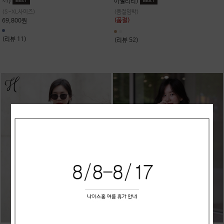
~!)
이퀄리티)
(S~XL사이즈)
(품절임박)
(품절)
69,800원
(리뷰 11)
(리뷰 52)