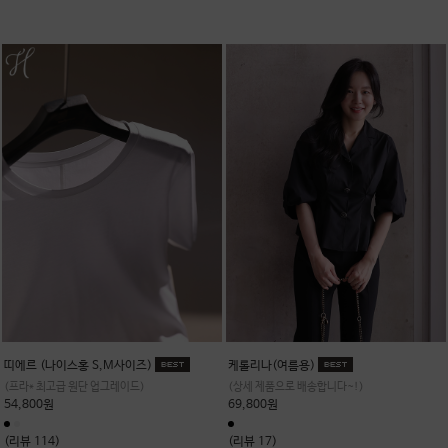
띠에르 (나이스홍 S,M사이즈)
케롤리나(여름용)
(프라* 최고급 원단 업그레이드)
(상세 제품으로 배송합니다~!)
54,800원
69,800원
(리뷰 114)
(리뷰 17)