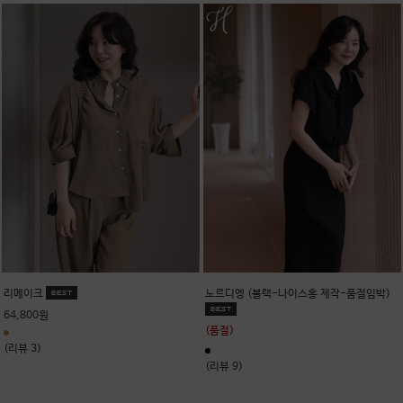
리메이크
노르디엥 (블랙-나이스홍 제작-품절임박)
64,800원
(품절)
(리뷰 3)
(리뷰 9)