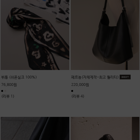
뷔통 (쉬폰실크 100%)
페르뇽(자체제작-최고 퀄리티)
76,800원
220,000원
(리뷰 1)
(리뷰 4)