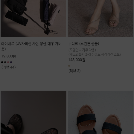
레이네르 (UV자외선 차단 양산,매우 가벼
누디크 (스킨톤 샌들)
움)
(모델언니 자주 착용)
(재고없을시 2~3주 정도 제작기간 소요)
19,800원
148,000원
(리뷰 44)
(리뷰 2)