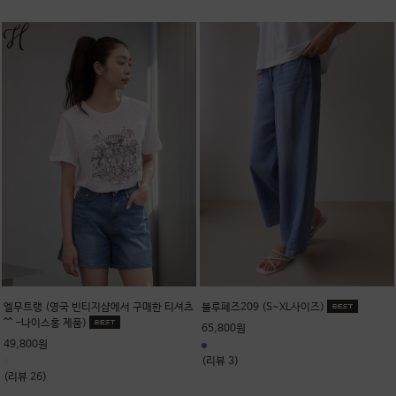
엘무트랭 (영국 빈티지샵에서 구매한 티셔츠
블루페즈209 (S~XL사이즈)
^^ -나이스홍 제품)
65,800원
49,800원
(리뷰 3)
(리뷰 26)