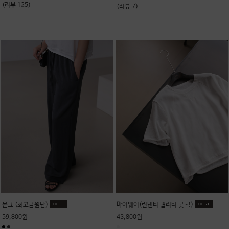
(리뷰 125)
(리뷰 7)
몬크 (최고급원단)
마이웨이(린넨티 퀄리티 굿~!)
59,800원
43,800원