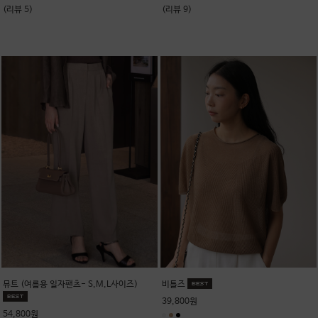
(리뷰 5)
(리뷰 9)
뮤트 (여름용 일자팬츠- S,M,L사이즈)
비틀즈
39,800원
54,800원