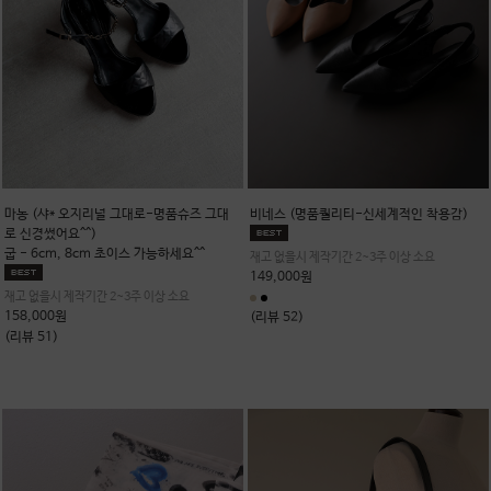
마농 (샤* 오지리널 그대로-명품슈즈 그대
비네스 (명품퀄리티-신세계적인 착용감)
로 신경썼어요^^)
굽 - 6cm, 8cm 초이스 가능하세요^^
재고 없을시 제작기간 2~3주 이상 소요
149,000원
재고 없을시 제작기간 2~3주 이상 소요
158,000원
(리뷰 52)
(리뷰 51)