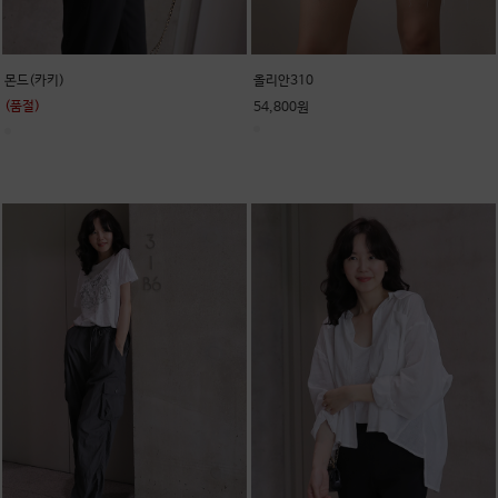
몬드(카키)
올리안310
(품절)
54,800원