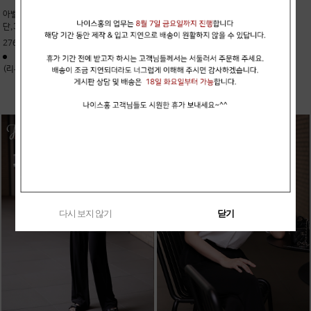
아벨스 (나이스홍 제품 - 수입 밀파원
blue패코 (린넨100%)
단,300만원대 에르메* st)
(품절)
276,000원
(리뷰 24)
(리뷰 10)
다시 보지 않기
닫기