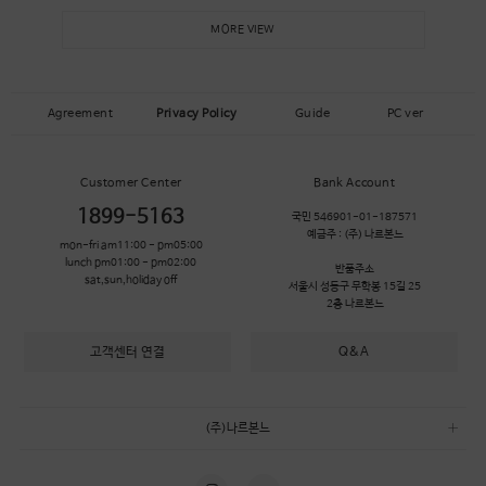
MORE VIEW
Agreement
Privacy Policy
Guide
PC ver
Customer Center
Bank Account
1899-5163
국민 546901-01-187571
예금주 :
(주) 나르본느
mon-fri am11:00 - pm05:00
lunch pm01:00 - pm02:00
반품주소
sat,sun,holiday off
서울시 성동구 무학봉 15길 25
2층 나르본느
고객센터 연결
Q&A
(주)나르본느