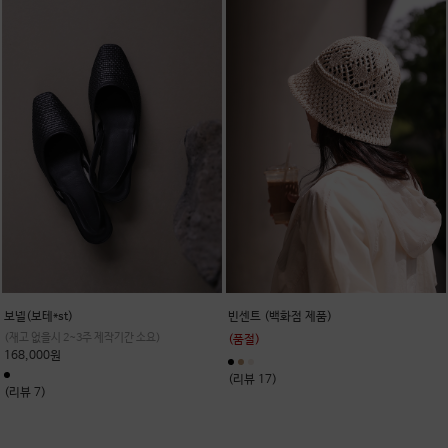
보넬(보테*st)
빈센트 (백화점 제품)
(재고 없을시 2~3주 제작기간 소요)
(품절)
168,000원
(리뷰 17)
(리뷰 7)