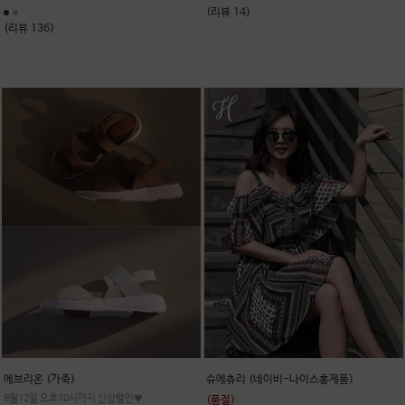
(리뷰 14)
(리뷰 136)
에브리온 (가죽)
슈에츄리 (네이비-나이스홍제품)
8월12일 오후10시까지 신상할인♥
(품절)