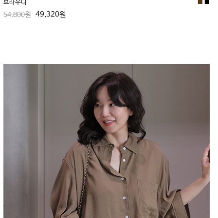
브라우니
■
■
49,320원
54,800원