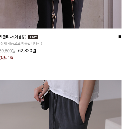
케롤리나(여름용)
■
(상세 제품으로 배송합니다~!)
62,820원
69,800원
(리뷰 16)