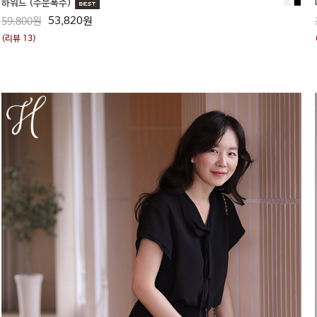
하워드 (주문폭주)
■
■
53,820원
59,800원
(리뷰 13)