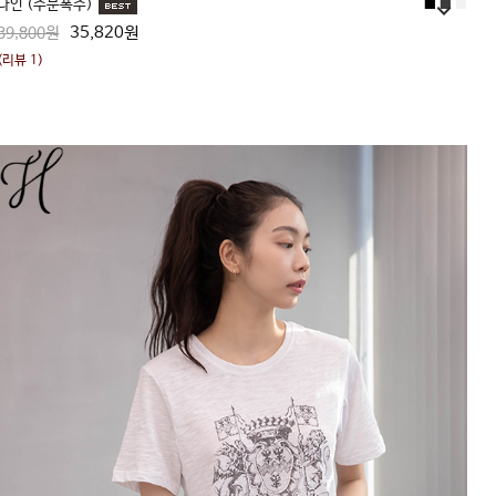
나인 (주문폭주)
■
■
■
35,820원
39,800원
(리뷰 1)