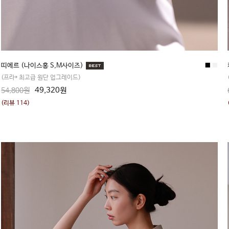
띠에르 (나이스홍 S,M사이즈)
■
■
(프라* 최고급 원단 업그레이드)
49,320원
54,800원
(리뷰 114)