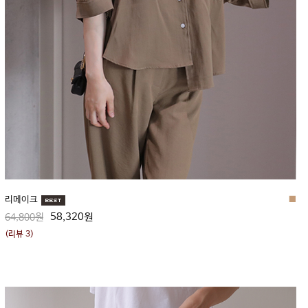
리메이크
■
58,320원
64,800원
(리뷰 3)