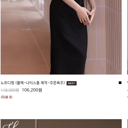
노르디엥 (블랙-나이스홍 제작-주문폭주)
■
106,200원
118,000원
(리뷰 8)