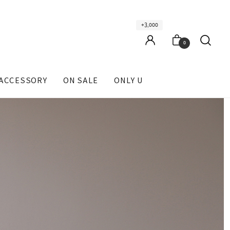
+3,000
0
ACCESSORY
ON SALE
ONLY U