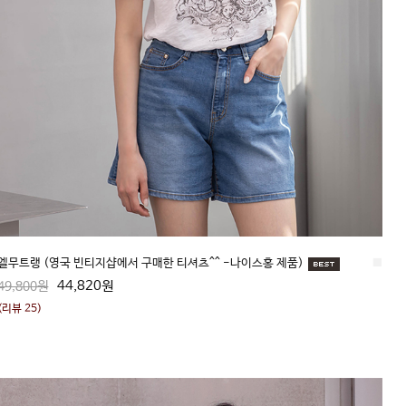
엘무트랭 (영국 빈티지샵에서 구매한 티셔츠^^ -나이스홍 제품)
■
44,820원
49,800원
(리뷰 25)