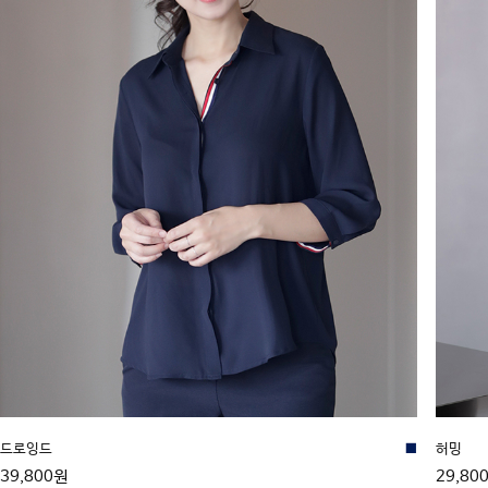
드로잉드
■
허밍
39,800원
29,80