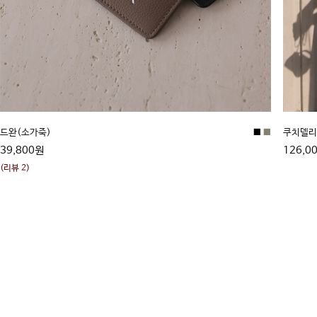
드완(소가죽)
■
■
쿠치델리
39,800원
126,0
(리뷰 2)