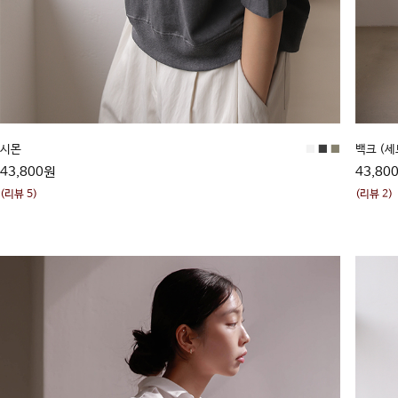
시몬
■
■
■
백크 (
43,800원
43,80
(리뷰 5)
(리뷰 2)