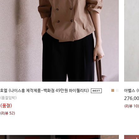
호엘 (나이스홍 제작제품-백화점 49만원 하이퀄리티)
■
■
아벨스 (
(품절임박)
276,0
(품절)
(리뷰 10
(리뷰 52)