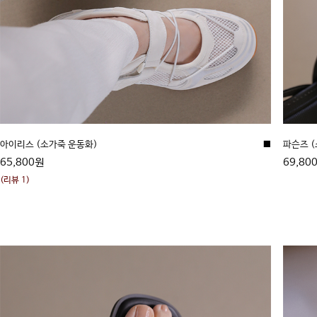
아이리스 (소가죽 운동화)
■
파슨즈 
65,800원
69,80
(리뷰 1)