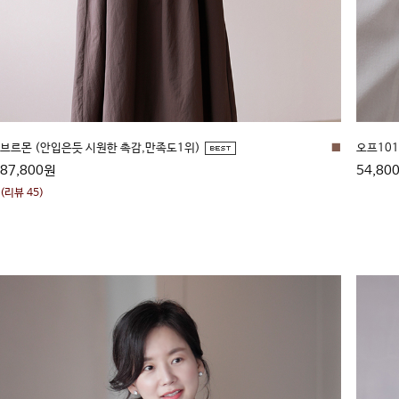
브르몬 (안입은듯 시원한 촉감,만족도1위)
■
오프101
87,800원
54,80
(리뷰 45)