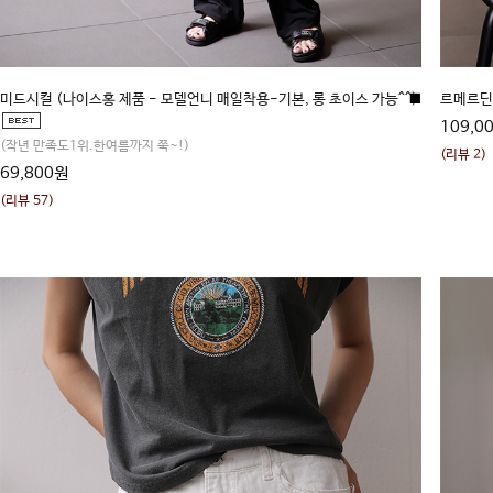
미드시컬 (나이스홍 제품 - 모델언니 매일착용-기본, 롱 초이스 가능^^)
■
르메르딘 
109,0
(작년 만족도1위.한여름까지 쭉~!)
(리뷰 2)
69,800원
(리뷰 57)