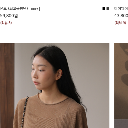
몬크 (최고급원단)
■
■
마이웨이
59,800원
43,80
(리뷰 5)
(리뷰 9)