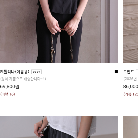
케롤리나(여름용)
■
로반트
(상세 제품으로 배송합니다~!)
(2026년
69,800원
86,00
(리뷰 16)
(리뷰 12