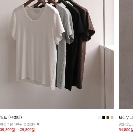
필드 (텐셀티)
■
■
■
■
브라우니
한정수량 1만원 특별할인♥
8월12일
39,800원 → 29,800원
54,800원