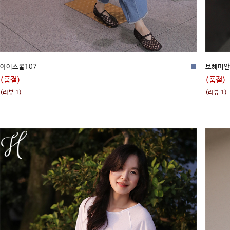
아이스쿨107
■
보헤미안
(품절)
(품절)
(리뷰 1)
(리뷰 1)