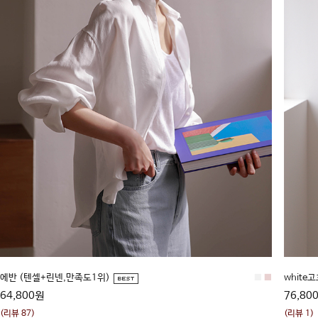
에반 (텐셀+린넨,만족도1위)
■
■
white
64,800원
76,80
(리뷰 87)
(리뷰 1)