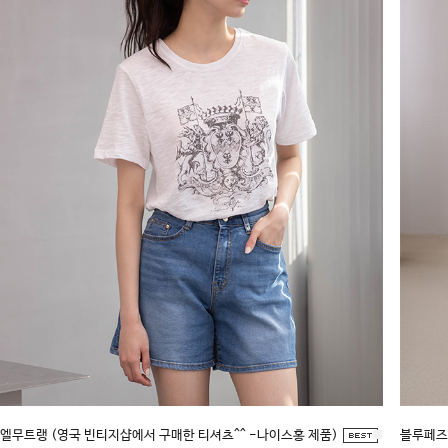
엘무트랭 (영국 빈티지샵에서 구매한 티셔츠^^ -나이스홍 제품)
■
블루페즈2