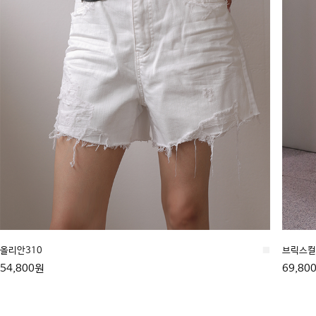
올리안310
■
브릭스컬 
54,800원
69,80