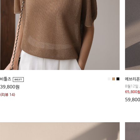
비틀즈
■
■
■
에브리온
39,800원
8월12일
65,800원
(리뷰 14)
59,80