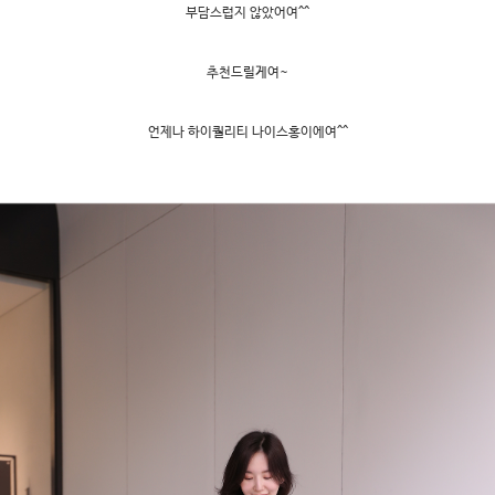
부담스럽지 않았어여^^
추천드릴게여~
언제나 하이퀄리티 나이스홍이에여^^