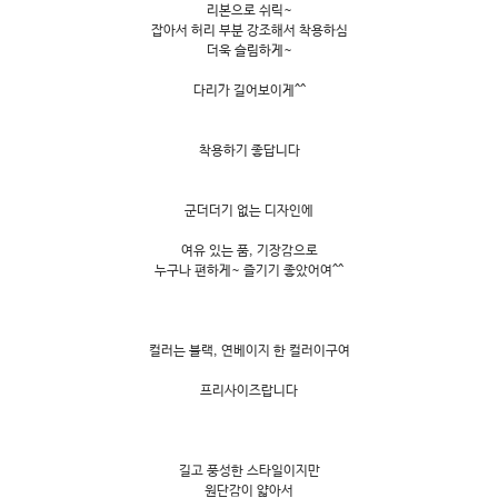
리본으로 쉬릭~
잡아서 허리 부분 강조해서 착용하심
더욱 슬림하게~
다리가 길어보이게^^
착용하기 좋답니다
군더더기 없는 디자인에
여유 있는 품, 기장감으로
누구나 편하게~ 즐기기 좋았어여^^
컬러는 블랙, 연베이지 한 컬러이구여
프리사이즈랍니다
길고 풍성한 스타일이지만
원단감이 얇아서