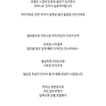
브랜드 느낌의 단추라 분위기 있으면서
주머니도 있어서 실용적이랍니다
허리셔링도 반만 주어서 앞쪽은 좀더 깔끔한 라인이에요
원버튼으로 자연스런 카라 라인이 이어지구여
반오픈 스타일로
앞단을 한단 길게 빼준 디자인도 멋스러워요~
풍성하게 A라인으로
사르르 퍼지구여
밑단은 트임이 있어서 좀 더 예쁜 모양이 나온답니다
허리는 뒷밴딩으로
라인 잡아주면서
앞쪽으로 끈을 연결해서