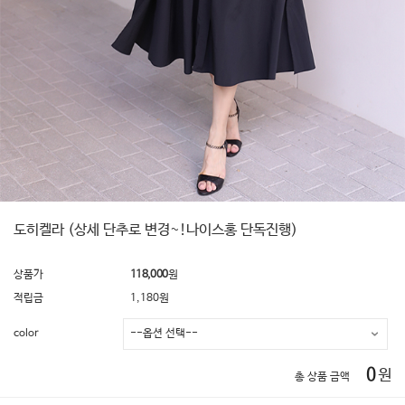
도히켈라 (상세 단추로 변경~!나이스홍 단독진행)
상품가
118,000
원
적립금
1,180원
color
0
원
총 상품 금액