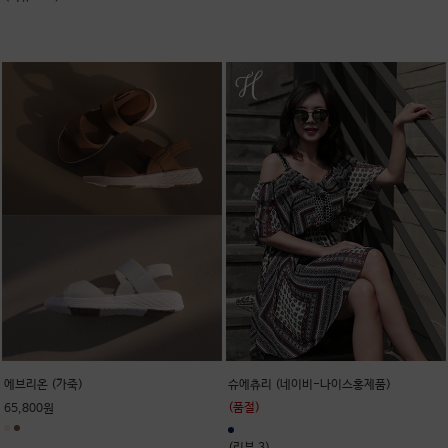
에브리온 (가죽)
슈에츄리 (네이비-나이스홍제품)
(품절)
65,800원