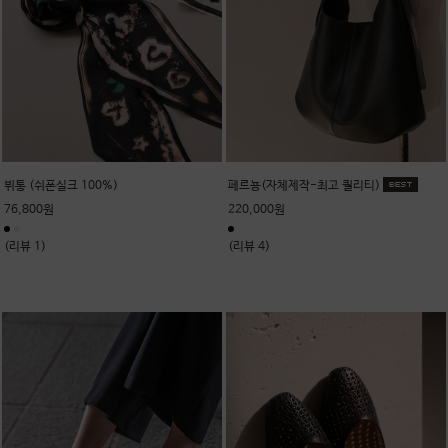
뷔통 (쉬폰실크 100%)
페르뇽(자체제작-최고 퀄리티)
76,800원
220,000원
(리뷰 1)
(리뷰 4)