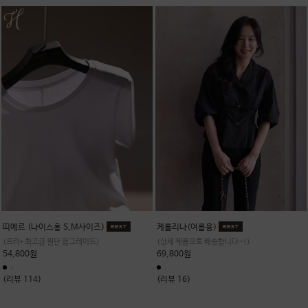
띠에르 (나이스홍 S,M사이즈)
케롤리나(여름용)
(프라* 최고급 원단 업그레이드)
(상세 제품으로 배송합니다~!)
54,800원
69,800원
(리뷰 114)
(리뷰 16)