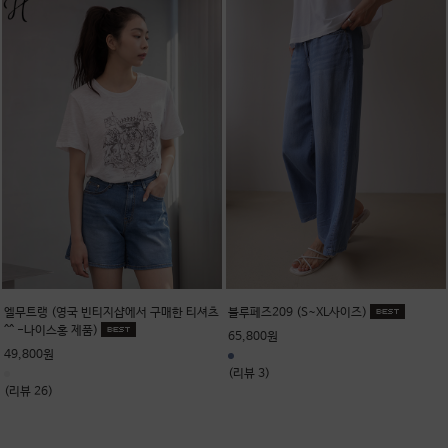
엘무트랭 (영국 빈티지샵에서 구매한 티셔츠
블루페즈209 (S~XL사이즈)
^^ -나이스홍 제품)
65,800원
49,800원
(리뷰 3)
(리뷰 26)