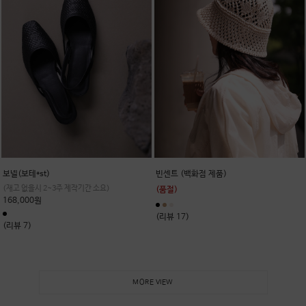
보넬(보테*st)
빈센트 (백화점 제품)
(재고 없을시 2~3주 제작기간 소요)
(품절)
168,000원
(리뷰 17)
(리뷰 7)
MORE VIEW