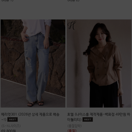
(리뷰 1)
(리뷰 2)
헤리엇301 (2026년 상세 제품으로 배송
호엘 (나이스홍 제작제품-백화점 49만원 하
~!)
이퀄리티)
(S~XL사이즈)
(품절임박)
(품절)
69,800원