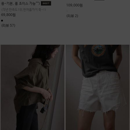
용-기본, 롱 초이스 가능^^)
109,000원
(작년 만족도1위.한여름까지 쭉~!)
69,800원
(리뷰 2)
(리뷰 57)