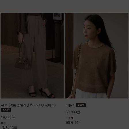
뮤트 (여름용 일자팬츠- S,M,L사이즈)
비틀즈
39,800원
54,800원
(리뷰 14)
(리뷰 136)