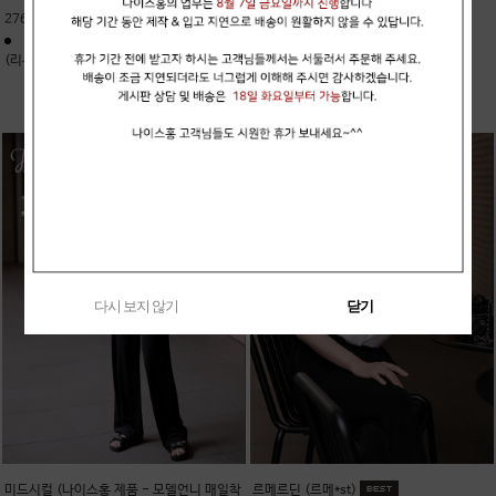
276,000원
(리뷰 24)
(리뷰 10)
다시 보지 않기
닫기
미드시컬 (나이스홍 제품 - 모델언니 매일착
르메르딘 (르메*st)