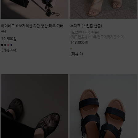
레이네르 (UV자외선 차단 양산,매우 가벼
누디크 (스킨톤 샌들)
움)
(모델언니 자주 착용)
(재고없을시 2~3주 정도 제작기간 소요)
19,800원
148,000원
(리뷰 44)
(리뷰 2)