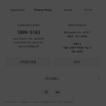
Agreement
Privacy Policy
Guide
PC ver
Customer Center
Bank Account
1899-5163
국민 546901-01-187571
예금주 :
(주) 나르본느
mon-fri am11:00 - pm05:00
lunch pm01:00 - pm02:00
반품주소
sat,sun,holiday off
서울시 성동구 무학봉 15길 25
2층 나르본느
고객센터 연결
Q&A
(주)나르본느
COPYRIGHT © 나르본느 ALL RIGHTS RESERVED. SITE BY
MINTISO