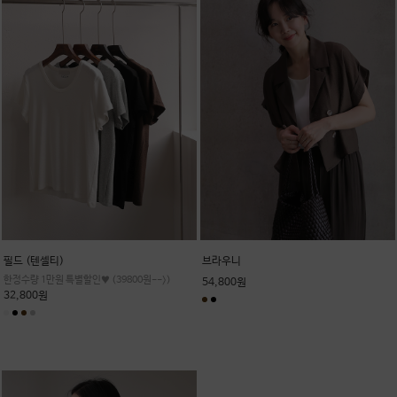
필드 (텐셀티)
브라우니
한정수량 1만원 특별할인♥ (39800원-->)
54,800원
32,800원