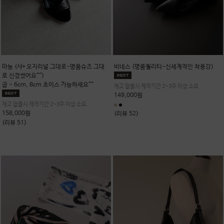
마농 (샤* 오지리널 그대로-명품슈즈 그대
비네스 (명품퀄리티-신세계적인 착용감)
로 신경썼어요^^)
굽 - 6cm, 8cm 초이스 가능하세요^^
재고 없을시 제작기간 2~3주 이상 소요
149,000원
재고 없을시 제작기간 2~3주 이상 소요
158,000원
(리뷰 52)
(리뷰 51)