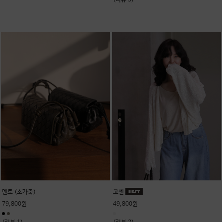
(리뷰 3)
멘토 (소가죽)
고센
79,800원
49,800원