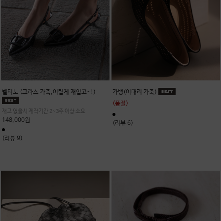
벨티노 (그라스 가죽,어렵게 재입고~!)
카뱅(이태리 가죽)
(품절)
재고 없을시 제작기간 2~3주 이상 소요
148,000원
(리뷰 6)
(리뷰 9)