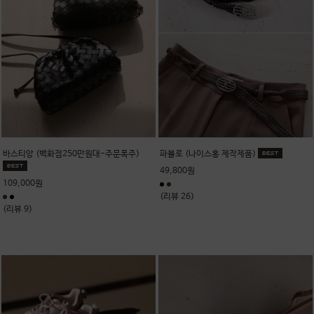
바스티앙 (백화점250만원대-주문폭주)
파블로 (나이스홍 제작제품)
49,800원
109,000원
(리뷰 26)
(리뷰 9)