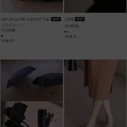
세르니아 (소가죽-6,8사이즈 가능)
나트랑
(어렵게 재입고~!)
59,800원
79,800원
(리뷰 4)
(리뷰 67)