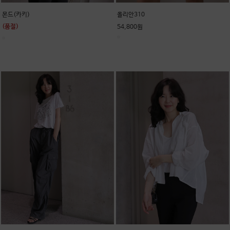
몬드(카키)
올리안310
(품절)
54,800원