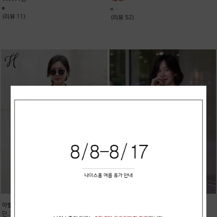
(리뷰 11)
(리뷰 52)
아벨스 (나이스홍 제품 - 수입 밀파원
blue패코 (린넨100%)
단,300만원대 에르메* st)
(품절)