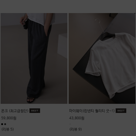
몬크 (최고급원단)
마이웨이(린넨티 퀄리티 굿~!)
59,800원
43,800원
(리뷰 5)
(리뷰 9)