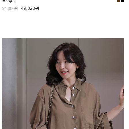
브라우니
■
■
49,320원
54,800원