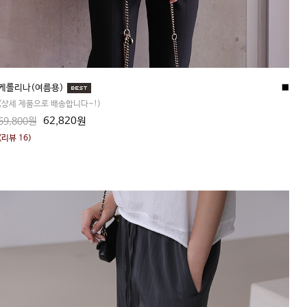
케롤리나(여름용)
■
(상세 제품으로 배송합니다~!)
62,820원
69,800원
(리뷰 16)