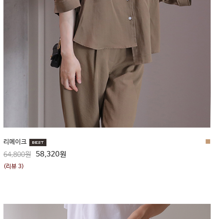
리메이크
■
58,320원
64,800원
(리뷰 3)