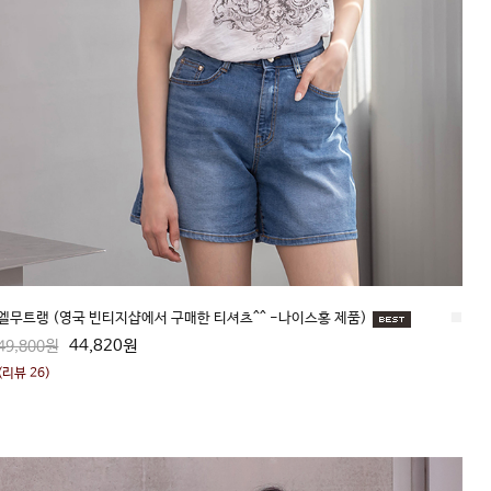
엘무트랭 (영국 빈티지샵에서 구매한 티셔츠^^ -나이스홍 제품)
■
44,820원
49,800원
(리뷰 26)