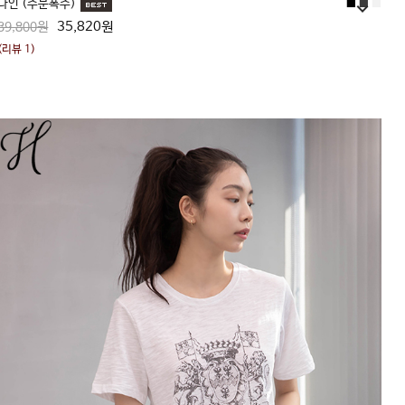
나인 (주문폭주)
■
■
■
35,820원
39,800원
(리뷰 1)