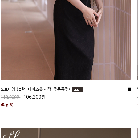
노르디엥 (블랙-나이스홍 제작-주문폭주)
■
106,200원
118,000원
(리뷰 8)