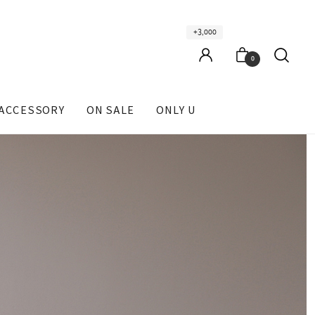
+3,000
0
ACCESSORY
ON SALE
ONLY U