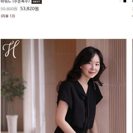
하워드 (주문폭주)
■
■
53,820원
59,800원
(리뷰 13)