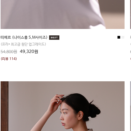
띠에르 (나이스홍 S,M사이즈)
■
■
(프라* 최고급 원단 업그레이드)
49,320원
54,800원
(리뷰 114)