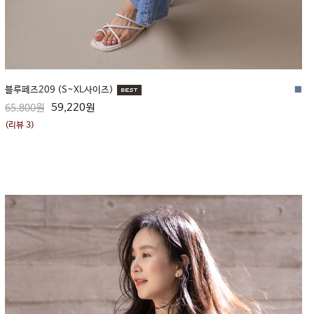
블루페즈209 (S~XL사이즈)
■
59,220원
65,800원
(리뷰 3)