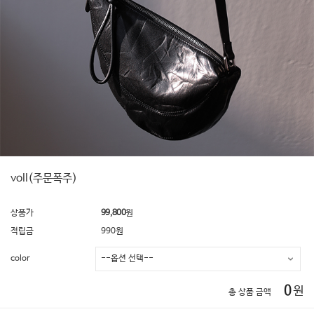
voll(주문폭주)
상품가
99,800
원
적립금
990원
color
0
원
총 상품 금액