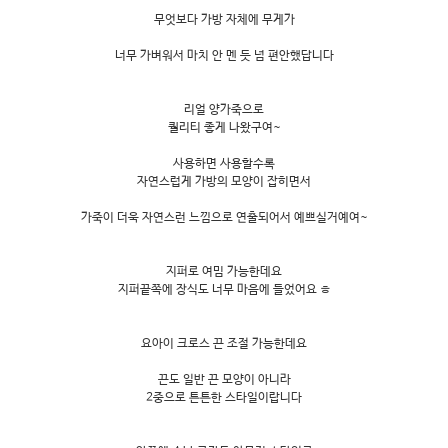
무엇보다 가방 자체에 무게가
너무 가벼워서 마치 안 멘 듯 넘 편안했답니다
리얼 양가죽으로
퀄리티 좋게 나왔구여~
사용하면 사용할수록
자연스럽게 가방의 모양이 잡히면서
가죽이 더욱 자연스런 느낌으로 연출되어서 예쁘실거예여~
지퍼로 여밈 가능한데요
지퍼끝쪽에 장식도 너무 마음에 들었어요 ㅎ
요아이 크로스 끈 조절 가능한데요
끈도 일반 끈 모양이 아니라
2중으로 튼튼한 스타일이랍니다