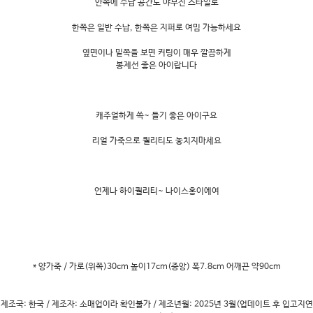
안쪽에 수납 공간도 야무진 스타일로
한쪽은 일반 수납, 한쪽은 지퍼로 여밈 가능하세요
옆면이나 밑쪽을 보면 커팅이 매우 깔끔하게
봉제선 좋은 아이랍니다
캐주얼하게 쓱~ 들기 좋은 아이구요
리얼 가죽으로 퀄리티도 놓치지마세요
언제나 하이퀄리티~ 나이스홍이에여
* 양가죽 / 가로(위쪽)30cm 높이17cm(중앙) 폭7.8cm 어깨끈 약90cm
제조국: 한국 / 제조자: 소매업이라 확인불가 / 제조년월: 2025년 3월(업데이트 후 입고지연