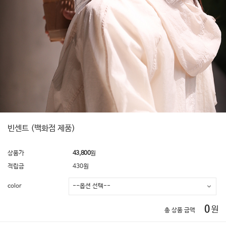
빈센트 (백화점 제품)
상품가
43,800
원
적립금
430원
color
0
원
총 상품 금액