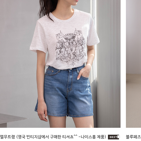
엘무트랭 (영국 빈티지샵에서 구매한 티셔츠^^ -나이스홍 제품)
■
블루페즈2