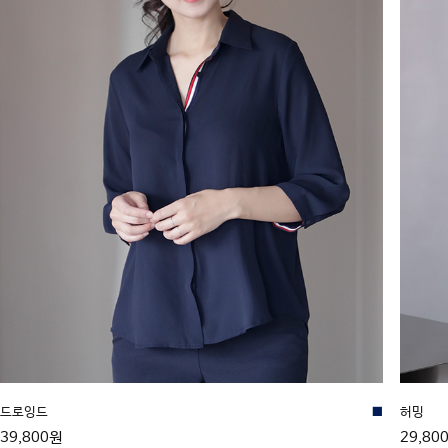
드로잉드
■
허밍
39,800원
29,80