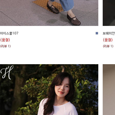
아이스쿨107
■
보헤미안
(품절)
(품절)
(리뷰 1)
(리뷰 1)