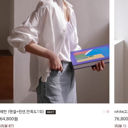
에반 (텐셀+린넨,만족도1위)
■
■
white
64,800원
76,80
(리뷰 87)
(리뷰 1)