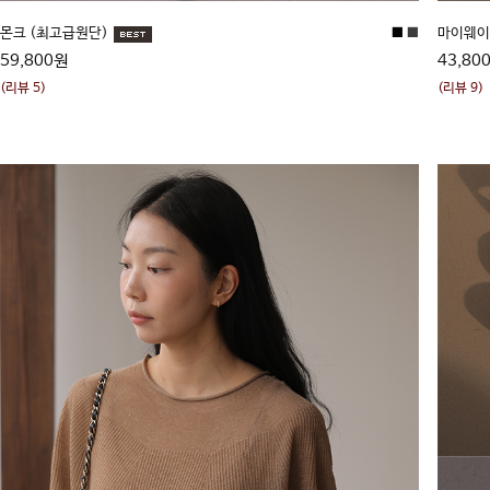
몬크 (최고급원단)
■
■
마이웨이
59,800원
43,80
(리뷰 5)
(리뷰 9)