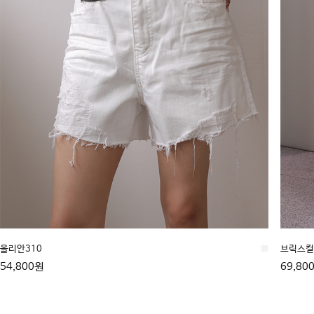
올리안310
■
브릭스컬 
54,800원
69,80