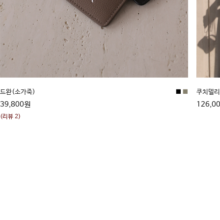
드완(소가죽)
■
■
쿠치델리
39,800원
126,0
(리뷰 2)