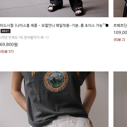
미드시컬 (나이스홍 제품 - 모델언니 매일착용-기본, 롱 초이스 가능^^)
■
르메르딘 
109,0
(작년 만족도1위.한여름까지 쭉~!)
(리뷰 2)
69,800원
(리뷰 57)