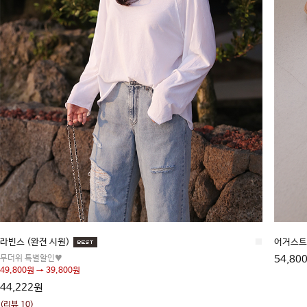
라빈스 (완전 시원)
■
어거스트
무더위 특별할인♥
54,80
49,800원 → 39,800원
44,222원
(리뷰 10)