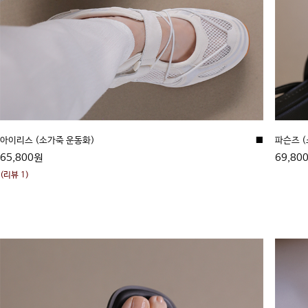
아이리스 (소가죽 운동화)
■
파슨즈 
65,800원
69,80
(리뷰 1)