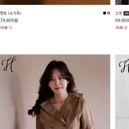
멘토 (소가죽)
■
■
고센
79,800원
49,80
(리뷰 1)
(리뷰 2)