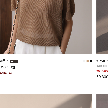
비틀즈
■
■
■
에브리온
39,800원
8월12일
65,800원
(리뷰 14)
59,80