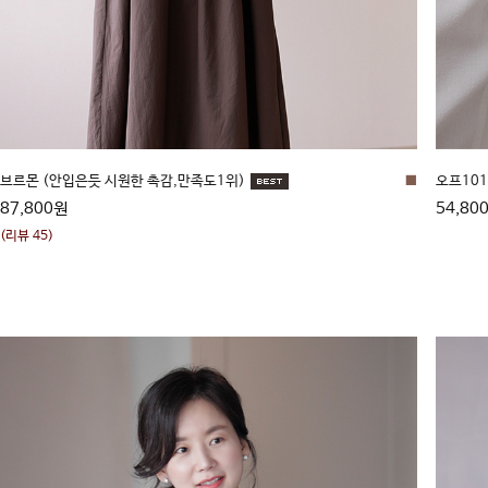
브르몬 (안입은듯 시원한 촉감,만족도1위)
■
오프101
87,800원
54,80
(리뷰 45)