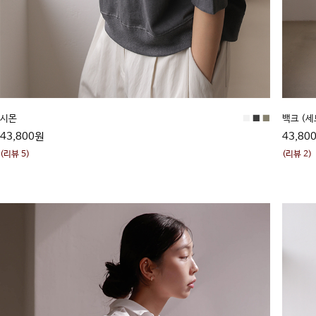
시몬
■
■
■
백크 (
43,800원
43,80
(리뷰 5)
(리뷰 2)