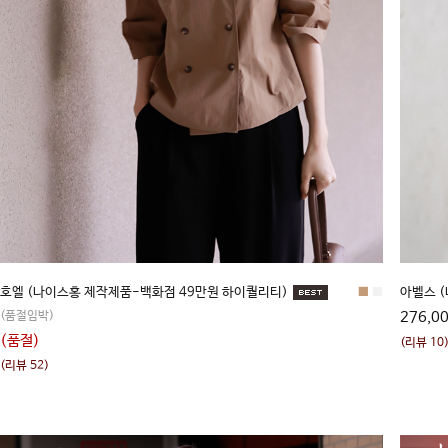
호엘 (나이스홍 제작제품-백화점 49만원 하이퀄리티)
■
■
아벨스 (
(품절임박)
276,0
(품절)
(리뷰 10
(리뷰 52)