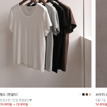
필드 (텐셀티)
■
■
■
■
브라우니
한정수량 1만원 특별할인♥
8월12일
39,800원 → 29,800원
54,800원