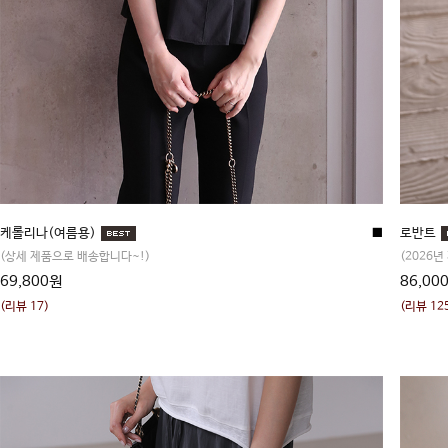
케롤리나(여름용)
■
로반트
(상세 제품으로 배송합니다~!)
(2026년
69,800원
86,00
(리뷰 17)
(리뷰 12