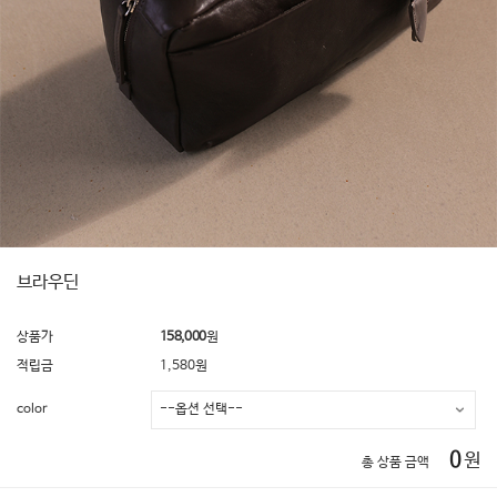
브라우딘
상품가
158,000
원
적립금
1,580원
color
0
원
총 상품 금액