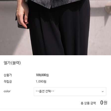
엘가(블랙)
상품가
109,000
원
적립금
1,090원
color
0
원
총 상품 금액