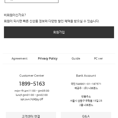
비회원이신가요?
회원이 되시면 빠른 신상품 정보와 다양한 할인 혜택을 받으실 수 있습니다.
회원가입
Agreement
Privacy Policy
Guide
PC ver
Customer Center
Bank Account
1899-5163
국민 546901-01-187571
예금주 :
(주) 나르본느
mon-fri am11:00 - pm05:00
lunch pm01:00 - pm02:00
반품주소
sat,sun,holiday off
서울시 성동구 무학봉 15길 25
2층 나르본느
고객센터 연결
Q&A