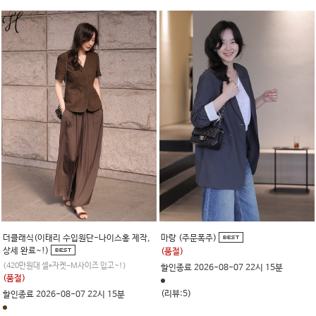
더클래식(이태리 수입원단-나이스홍 제작,
마랑 (주문폭주)
상세 완료~!)
(품절)
(420만원대 셀*자켓-M사이즈 입고~!)
할인종료 2026-08-07 22시 15분
(품절)
(리뷰:5)
할인종료 2026-08-07 22시 15분