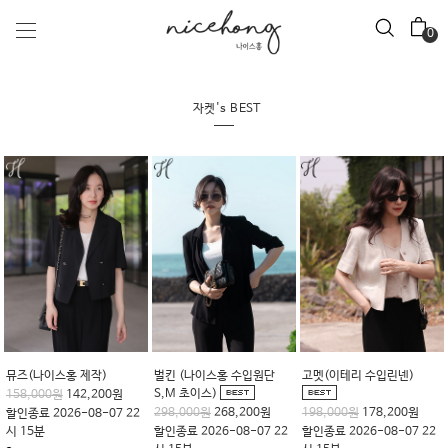
0
자켓's BEST
엘가(블랙)
후카이도(화이트)
coco tweed (이태리 수입원
단)
109,000원
98,100원
98,000원
88,200원
할인종료 2026-08-07 22
할인종료 2026-08-07 22
(나이스홍 제작)
시 15분
시 15분
219,000원
197,100원