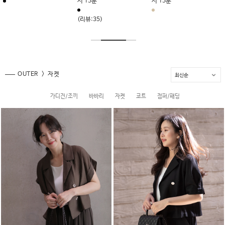
할인종료 2026-08-07 22
(리뷰:3)
(리뷰:3)
시 15분
(리뷰:8)
OUTER
자켓
가디건/조끼
바바리
자켓
코트
점퍼/패딩