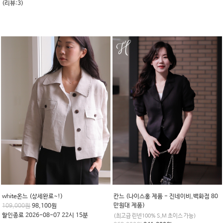
(리뷰:3)
white온느 (상세완료~!)
칸느 (나이스홍 제품 - 진네이비,백화점 80
만원대 제품)
109,000원
98,100원
할인종료 2026-08-07 22시 15분
(최고급 린넨100% S,M 초이스 가능)