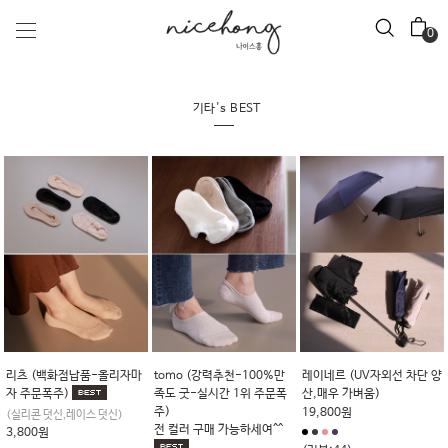
0
기타's BEST
리츠 (백화점납품-올리자마
tomo (강력추천-100%만
레이네르 (UV자외선 차단 양
자 주문폭주)
족도 굿-실시간 1위 주문폭
산,매우 가벼움)
주)
19,800원
(실리콘 덧신,레이스 덧신)
전 컬러 구매 가능하세여^^
3,800원