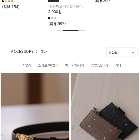
(리뷰:44)
(쫀쫀하고 너무 좋아용^^)
(리뷰:154)
2,000원
(리뷰:597)
ACCESSORY
기타
쥬얼리
스카프/머플러
헤어악세서리
양말/스타킹
기타