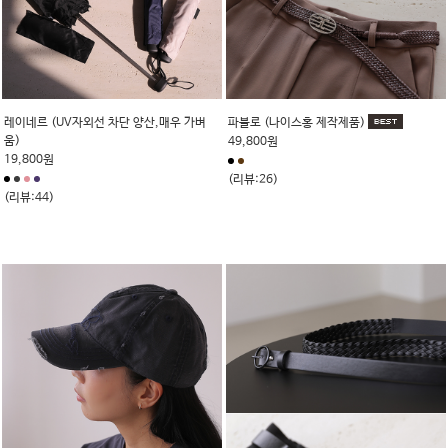
레이네르 (UV자외선 차단 양산,매우 가벼
파블로 (나이스홍 제작제품)
움)
49,800원
19,800원
(리뷰:26)
(리뷰:44)