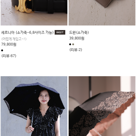
세르니아 (소가죽-6,8사이즈 가능)
드완(소가죽)
39,800원
(어렵게 재입고~!)
79,800원
(리뷰:2)
(리뷰:67)