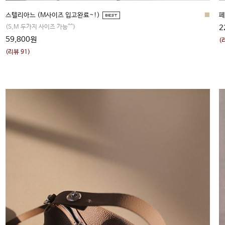
페
■
스텔리아느 (M사이즈 입고완료~!)
2
(S,M 두가지 사이즈 가능^^)
59,800원
(
(리뷰 91)