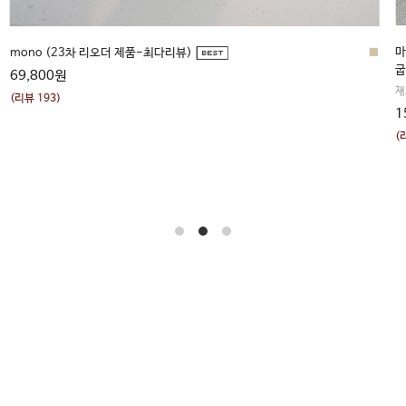
■
■
비네스 (명품퀄리티-신세계적인 착용감)
페
재고 없을시 제작기간 2~3주 이상 소요
2
149,000원
(
(리뷰 52)