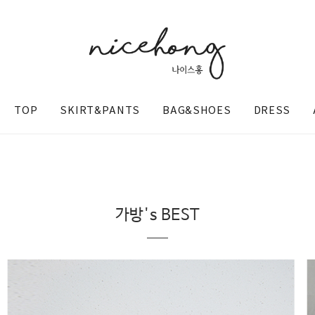
TOP
SKIRT&PANTS
BAG&SHOES
DRESS
가방's BEST
@nicehong_