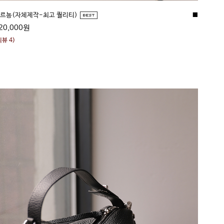
■
르뇽(자체제작-최고 퀄리티)
20,000원
리뷰 4)