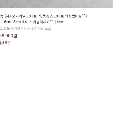
■
르뇽(자체제작-최고 퀄리티)
모티
20,000원
64,
리뷰 4)
(리뷰 