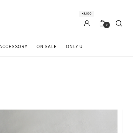
+3,000
0
ACCESSORY
ON SALE
ONLY U