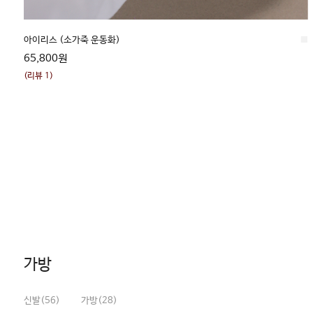
■
black나크 (2026년 드디어 입고~!)
54,800원
(리뷰 4)
가방
신발(56)
가방(28)