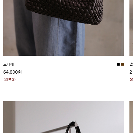
■
■
모티에
멜
64,800원
2
(리뷰 2)
(