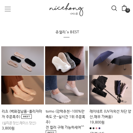
0
쥬얼리's BEST
리츠 (백화점납품-올리자마
tomo (강력추천-100%만
레이네르 (UV자외선 차단 양
자 주문폭주)
족도 굿-실시간 1위 주문폭
산,매우 가벼움)
주)
19,800원
(실리콘 덧신,레이스 덧신)
전 컬러 구매 가능하세여^^
3,800원