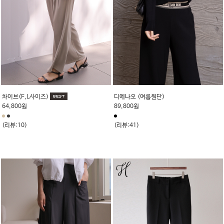
차이브(F,L사이즈)
디에나오 (여름원단)
64,800원
89,800원
(리뷰:10)
(리뷰:41)