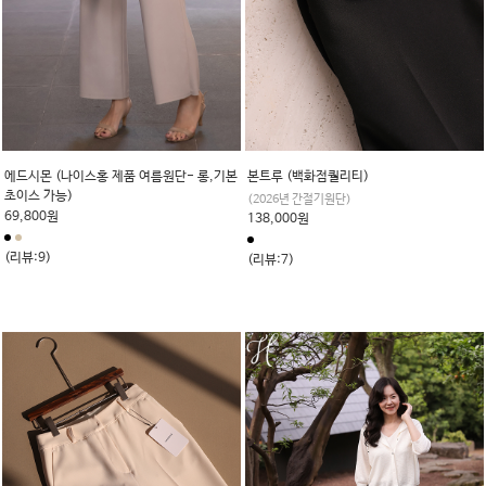
에드시몬 (나이스홍 제품 여름원단- 롱,기본
본트루 (백화점퀄리티)
초이스 가능)
(2026년 간절기원단)
69,800원
138,000원
(리뷰:9)
(리뷰:7)