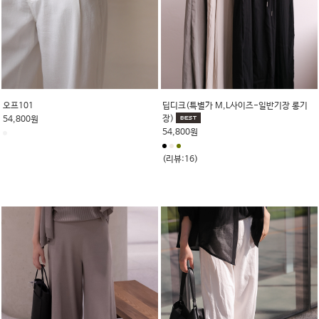
오프101
딥디크(특별가 M,L사이즈-일반기장 롱기
장)
54,800원
54,800원
(리뷰:16)