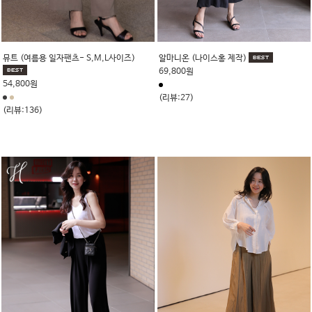
뮤트 (여름용 일자팬츠- S,M,L사이즈)
알마니온 (나이스홍 제작)
69,800원
54,800원
(리뷰:27)
(리뷰:136)