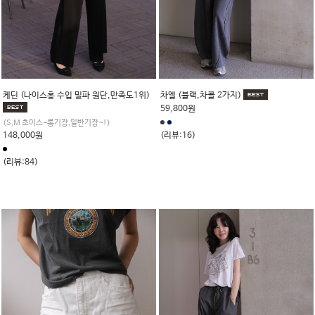
케딘 (나이스홍 수입 밀파 원단,만족도1위)
차엘 (블랙,차콜 2가지)
59,800원
(S,M 초이스-롱기장,일반기장~!)
148,000원
(리뷰:16)
(리뷰:84)