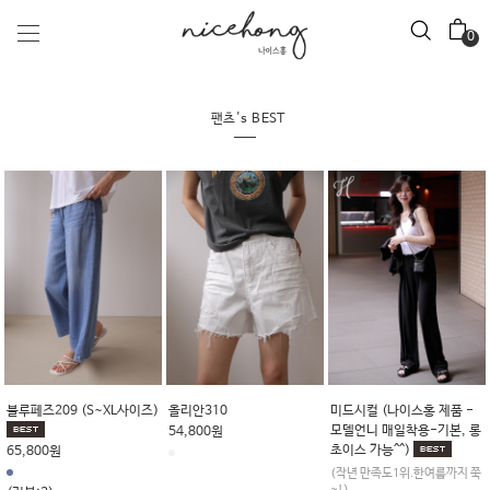
0
팬츠's BEST
헤리엇301 (2026년 상세 제
딥디크(특별가 M,L사이즈-
소렌토
품으로 배송~!)
일반기장 롱기장)
59,800원
54,800원
(S~XL사이즈)
69,800원
(리뷰:8)