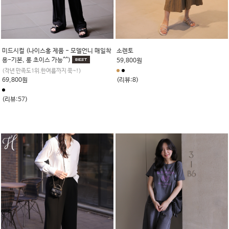
미드시컬 (나이스홍 제품 - 모델언니 매일착
소렌토
용-기본, 롱 초이스 가능^^)
59,800원
(작년 만족도1위.한여름까지 쭉~!)
69,800원
(리뷰:8)
(리뷰:57)