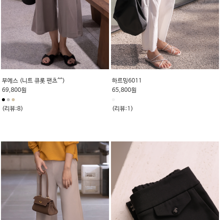
부에스 (니트 큐롯 팬츠^^)
하르밍6011
69,800원
65,800원
(리뷰:8)
(리뷰:1)