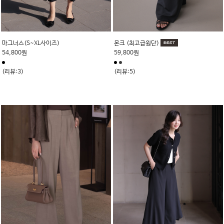
마그너스(S~XL사이즈)
몬크 (최고급원단)
54,800원
59,800원
(리뷰:3)
(리뷰:5)