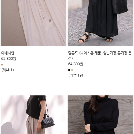
아네시안
달롱드 (나이스홍 제품-일반기장,롱기장 옵
션)
65,800원
64,800원
(리뷰:1)
(리뷰:19)