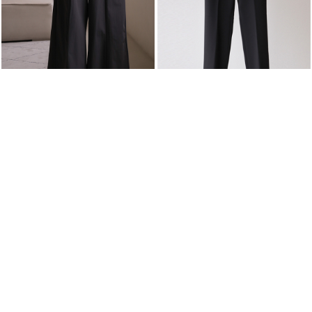
랩소디
미콜 (만족도1위 팬츠-S,M 사이즈, 일반기
장 롱기장 가능)
49,800원
(최고급 원단,디자인 업그레이드)
128,000원
(리뷰:137)